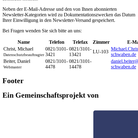
Neben der E-Mail-Adresse und den von Ihnen abonnierten
Newsletter-Kategorien wird zu Dokumentationszwecken das Datum
Ihrer Einwilligung in den Newsletter-Versand gespeichert.
Bei Fragen wenden Sie sich bitte an uns:
Name
Telefon
Telefax
Zimmer
E-Ma
Christ
,
Michael
0821/3101-
0821/3101-
Michael.Chri
LU-103
3421
13421
schwaben.de
Datenschutzbeauftragter
Beiter
,
Daniel
0821/3101-
0821/3101-
daniel.beiter
4478
14478
schwaben.de
Webmaster
Footer
Ein Gemeinschaftsprojekt von